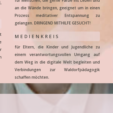
für Menschen, die gerne Farbe ins Leben und
,
an die Wände bringen, geeignet um in einen
Prozess meditativer Entspannung zu
gelangen. DRINGEND MITHILFE GESUCHT!
t
M E D I E N K R E I S
e
für Eltern, die Kinder und Jugendliche zu
r
einem verantwortungsvollen Umgang auf
m
dem Weg in die digitale Welt begleiten und
Verbindungen zur Waldorfpädagogik
schaffen möchten.