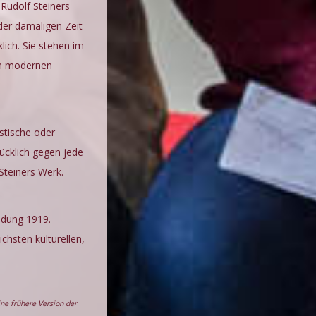
Rudolf Steiners
 der damaligen Zeit
lich. Sie stehen im
um modernen
stische oder
ücklich gegen jede
Steiners Werk.
ndung 1919.
chsten kulturellen,
e frühere Version der