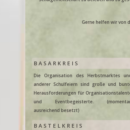
OGS Programm Angebote Sch
2.Hbj_
Gerne helfen wir von d
Ferienbetreuung 2025
Wir freuen uns auf viele An
B A S A R K R E I S
Die Organisation des Herbstmarktes un
anderer Schulfeiern sind große und bunt
Aktuelle Stellenangebo
Herausforderungen für Organisations­­talent
und Event­begeisterte. (momenta
ausreichend besetzt)
B A S T E L K R E I S