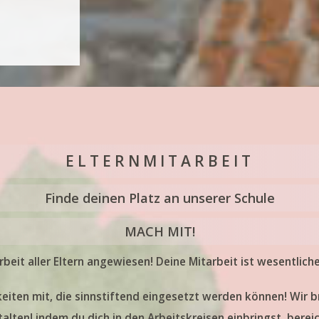
innt hier!
bende zum
r Schule
ennen und
Weitere
E L T E R N M I T A R B E I T
nabenden
 über den
Finde deinen Platz an unserer Schule
 Infoblatt
MACH MIT!
rbeit aller Eltern angewiesen! Deine Mitarbeit ist wesentlich
gkeiten mit, die sinnstiftend eingesetzt werden können! Wir 
r
lten! indem du dich in den Arbeitskreisen einbringst, berei