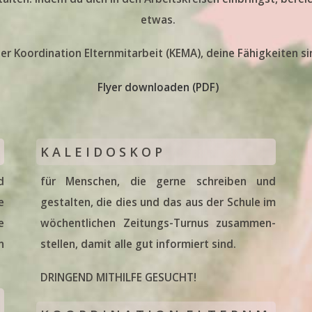
ulj. 25-26
etwas.
er Koordination Elternmitarbeit (KEMA), deine Fähigkeiten si
Flyer downloaden (PDF)
/2026
meldungen!
K A L E I D O S K O P
d
für Menschen, die gerne schreiben und
e
gestalten, die dies und das aus der Schule im
te
e
wöchentlichen Zeitungs-Turnus zusammen­
n
stellen, damit alle gut informiert sind.
DRINGEND MITHILFE GESUCHT!