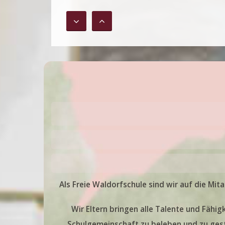
Ein neuer Schulweg beg
Informations-Elterna
Quereinstieg an unsere
Lernen Sie unsere Schule k
erfahren Sie mehr über die
Möglichkeiten für Ihr Kind. 
Informationen zu den Elter
finden Sie im Dokument und
folgenden Link. Quereinstieg
Stand V2 10.06.2026
Als Freie Waldorfschule sind wir auf die Mita
Unsere aktuellen OGS
Wir Eltern bringen alle Talente und Fähi
Kursangebote Schuljah
2026/2027 2. Halbjahr
Schulgemeinschaft zu beleben und zu gesta