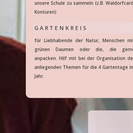
unsere Schule zu sammeln (z.B. Waldorfcard
Konturen)
G A R T E N K R E I S
für Liebhabende der Natur, Menschen mi
grünen Daumen oder die, die gern
anpacken. Hilf mit bei der Organisation de
anliegenden Themen für die 4 Gartentage i
Jahr.