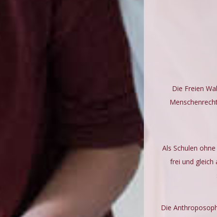
Die Freien Wal
Menschenrechte
Als Schulen ohne 
frei und gleic
Die Anthroposoph