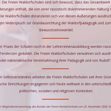
. Die Freien Waldorfschulen sind sich bewusst, dass das Gesamtwerk 
ierungen enthält, die von einer rassistisch diskriminierenden Haltung
Die Waldorfschulen distanzieren sich von diesen Äußerungen ausdrück
igen Widerspruch zur Grundausrichtung der Waldorfpädagogik und z
Bewusstseinswandel.
er Praxis der Schulen noch in der Lehrer:innenausbildung werden rassi
 Tendenzen geduldet. Die Freien Waldorfschulen verwahren sich ausdr
 oder nationalistische Vereinnahmung ihrer Pädagogik und von Rudolf 
 Selbstverständnis arbeiten die Freien Waldorfschulen seit ihrer Grü
he Einrichtungen engagieren sich heute weltweit in den unterschiedli
politischen, sozialen und religiösen Kontexten.
er Mitgliederversammlung des Bundes der Freien Waldorfschulen am 20. November 2020. Ein