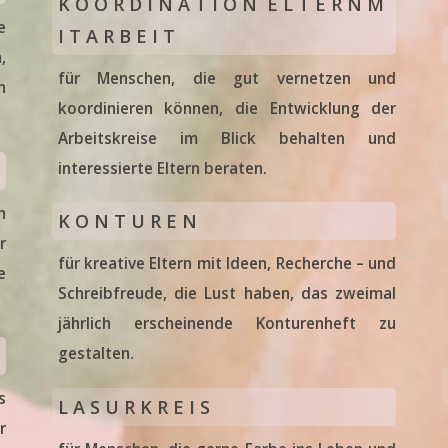
K O O R D I N A T I O N E L T E R N M
e
I T A R B E I T
glich am
,
für Menschen, die gut vernetzen und
n
nd Mittag!
koordinieren können, die Entwicklung der
Arbeitskreise im Blick behalten und
interessierte Eltern beraten.
ei
h
K O N T U R E N
r
ässt sich
für kreative Eltern mit Ideen, Recherche – und
e
Schreibfreude, die Lust haben, das zweimal
jährlich erscheinende Konturenheft zu
gestalten.
s
L A S U R K R E I S
r