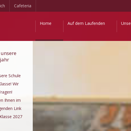
ich
Cafeteria
Home
Auf dem Laufenden
Unse
 unsere
jahr
sere Schule
lasse! Wir
Fragen!
en Ihnen im
genden Link
 Klasse 2027