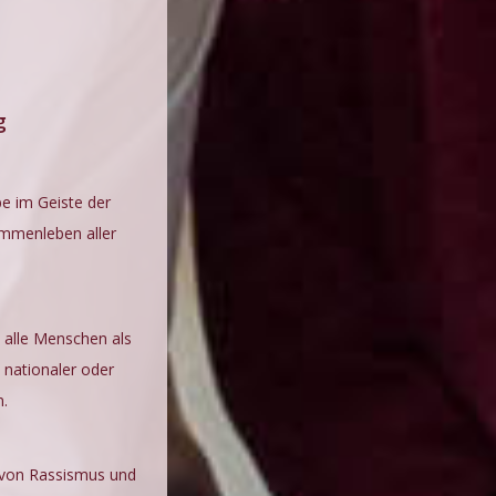
g
e im Geiste der
ammenleben aller
e alle Menschen als
 nationaler oder
n.
 von Rassismus und