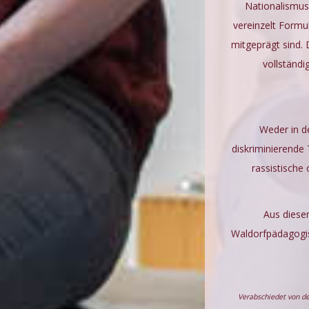
Nationalismus
vereinzelt Formul
mitgeprägt sind. 
vollständ
Weder in d
diskriminierende
rassistische
Aus diesem
Waldorfpädagogisc
Verabschiedet von d