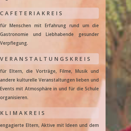
C A F E T E R I A K R E I S
für Menschen mit Erfahrung rund um die
Gastronomie und Liebhabende gesunder
Verpflegung.
V E R A N S T A L T U N G S K R E I S
für Eltern, die Vorträge, Filme, Musik und
andere kulturelle Veranstaltungen lieben und
Events mit Atmosphäre in und für die Schule
organisieren.
K L I M A K R E I S
engagierte Eltern, Aktive mit Ideen und dem