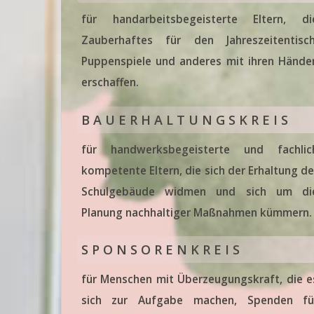
für handarbeitsbegeisterte Eltern, di
Unsere Cafeteria ist tä
Zauberhaftes für den Jahreszeitentisch
Start!
Puppenspiele und anderes mit ihren Hände
Täglich leckeres Frühstück u
erschaffen.
Hier geht es zum Speiseplan
B A U E R H A L T U N G S K R E I S
Schüler- / Elternbücher
für handwerksbegeisterte und fachlic
kompetente Eltern, die sich der Erhaltung de
Die Schüler-/Elternbücherei l
Schulgebäude widmen und sich um di
nun online durchsuchen!
Planung nachhaltiger Maßnahmen kümmern.
S P O N S O R E N K R E I S
für Menschen mit Überzeugungskraft, die e
sich zur Aufgabe machen, Spenden fü